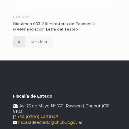
04/06/2026
Dictámen 033-26: Ministerio de Economía
s/Refinanciación Letra del Tesoro
Ver / leer
Fiscalía de Estado
Av. 25 de Mayo Nº 550, Rawson | Chubut (CP
9103)
+54 (0280) 4481048
fiscaliadeestado@chubut.gov.ar