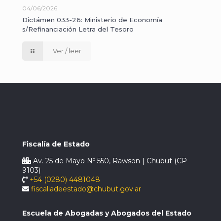
04/06/2026
Dictámen 033-26: Ministerio de Economía
s/Refinanciación Letra del Tesoro
Ver / leer
Fiscalía de Estado
Av. 25 de Mayo Nº 550, Rawson | Chubut (CP
9103)
+54 (0280) 4481048
fiscaliadeestado@chubut.gov.ar
Escuela de Abogadas y Abogados del Estado