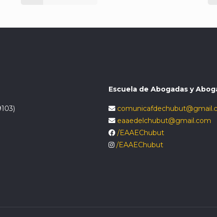
Escuela de Abogadas y Abog
9103)
comunicafdechubut@gmail.
eaaedelchubut@gmail.com
/EAAEChubut
/EAAEChubut