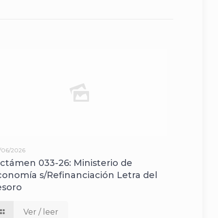
/06/2026
ictámen 033-26: Ministerio de
conomía s/Refinanciación Letra del
esoro
Ver / leer