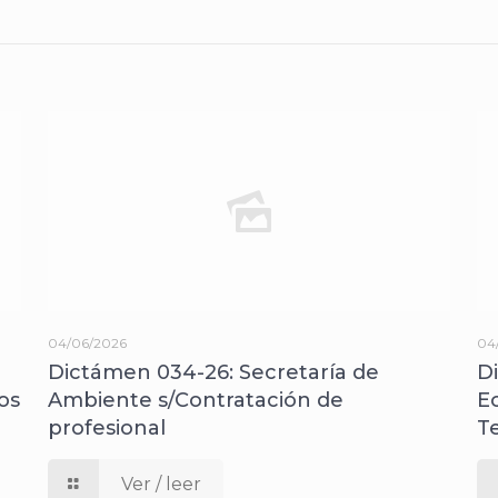
04/06/2026
04
Dictámen 034-26: Secretaría de
D
os
Ambiente s/Contratación de
E
profesional
T
Ver / leer