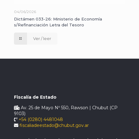
04/06/2026
Dictámen 033-26: Ministerio de Economía
s/Refinanciación Letra del Tesoro
Ver / leer
Fiscalía de Estado
Av. 25 de Mayo Nº 550, Rawson | Chubut (CP
9103)
+54 (0280) 4481048
fiscaliadeestado@chubut.gov.ar