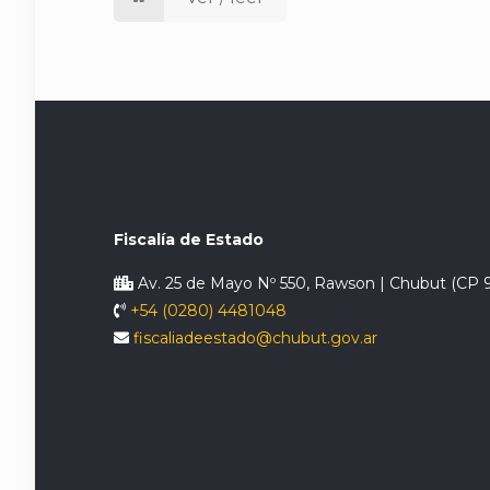
Fiscalía de Estado
Av. 25 de Mayo Nº 550, Rawson | Chubut (CP 
+54 (0280) 4481048
fiscaliadeestado@chubut.gov.ar