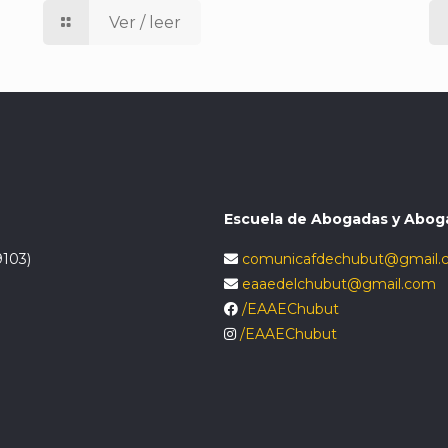
Ver / leer
Escuela de Abogadas y Abog
9103)
comunicafdechubut@gmail.
eaaedelchubut@gmail.com
/EAAEChubut
/EAAEChubut