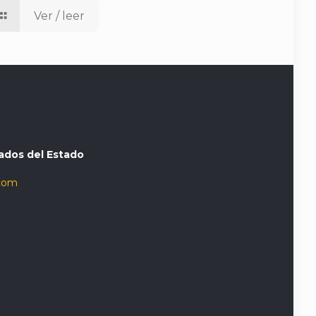
Ver / leer
ados del Estado
com