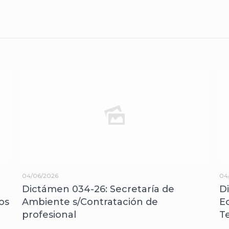
04/06/2026
04
Dictámen 034-26: Secretaría de
D
os
Ambiente s/Contratación de
E
profesional
T