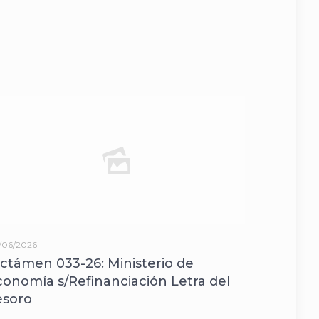
/06/2026
ictámen 033-26: Ministerio de
conomía s/Refinanciación Letra del
esoro