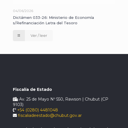
04/06/2026
Dictámen 033-26: Ministerio de Economía
s/Refinanciación Letra del Tesoro
Ver / leer
Fiscalía de Estado
Av. 25 de Mayo Nº 550, Rawson | Chubut (CP
9103)
+54 (0280) 4481048
fiscaliadeestado@chubut.gov.ar