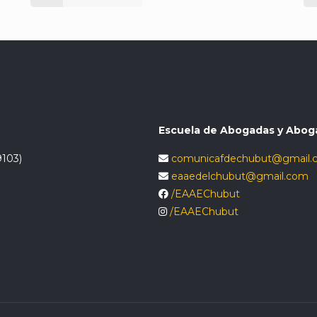
Escuela de Abogadas y Abog
9103)
comunicafdechubut@gmail.
eaaedelchubut@gmail.com
/EAAEChubut
/EAAEChubut