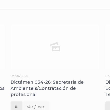
04/06/2026
04
Dictámen 034-26: Secretaría de
D
os
Ambiente s/Contratación de
E
profesional
T
Ver / leer