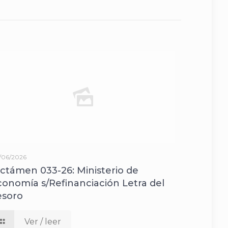
/06/2026
ictámen 033-26: Ministerio de
conomía s/Refinanciación Letra del
esoro
Ver / leer