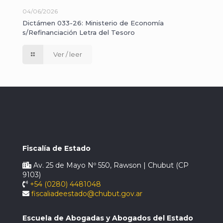
04/06/2026
Dictámen 033-26: Ministerio de Economía
s/Refinanciación Letra del Tesoro
Ver / leer
Fiscalía de Estado
Av. 25 de Mayo Nº 550, Rawson | Chubut (CP
9103)
+54 (0280) 4481048
fiscaliadeestado@chubut.gov.ar
Escuela de Abogadas y Abogados del Estado