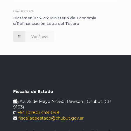
04/06/2026
Dictámen 033-26: Ministerio de Economía
s/Refinanciación Letra del Tesoro
Ver / leer
Fiscalía de Estado
Av. 25 de Mayo Nº 550, Rawson | Chubut (CP
9103)
+54 (0280) 4481048
fiscaliadeestado@chubut.gov.ar