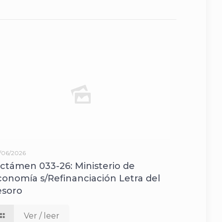
/06/2026
ictámen 033-26: Ministerio de
conomía s/Refinanciación Letra del
esoro
Ver / leer