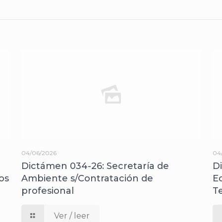
04/06/2026
04
Dictámen 034-26: Secretaría de
D
os
Ambiente s/Contratación de
E
profesional
T
Ver / leer