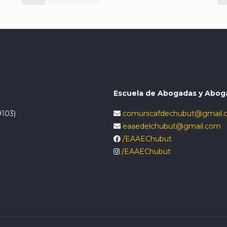
Escuela de Abogadas y Abog
9103)
comunicafdechubut@gmail.
eaaedelchubut@gmail.com
/EAAEChubut
/EAAEChubut