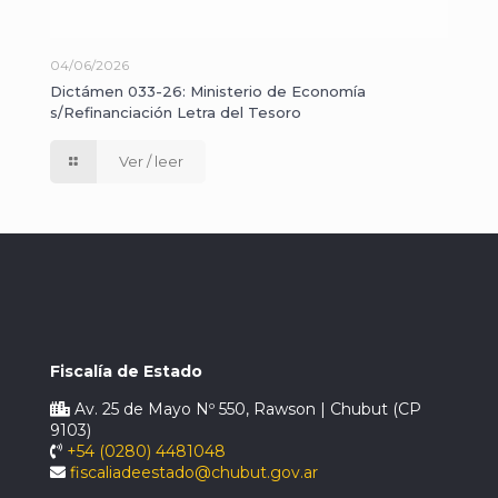
04/06/2026
Dictámen 033-26: Ministerio de Economía
s/Refinanciación Letra del Tesoro
Ver / leer
Fiscalía de Estado
Av. 25 de Mayo Nº 550, Rawson | Chubut (CP
9103)
+54 (0280) 4481048
fiscaliadeestado@chubut.gov.ar