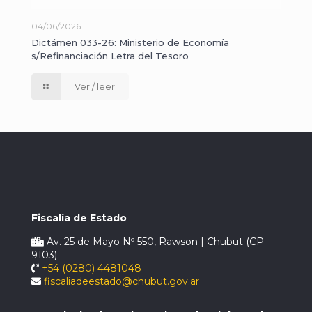
04/06/2026
Dictámen 033-26: Ministerio de Economía
s/Refinanciación Letra del Tesoro
Ver / leer
Fiscalía de Estado
Av. 25 de Mayo Nº 550, Rawson | Chubut (CP
9103)
+54 (0280) 4481048
fiscaliadeestado@chubut.gov.ar