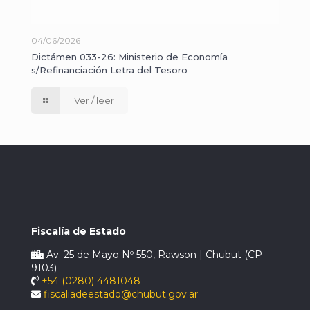
04/06/2026
Dictámen 033-26: Ministerio de Economía
s/Refinanciación Letra del Tesoro
Ver / leer
Fiscalía de Estado
Av. 25 de Mayo Nº 550, Rawson | Chubut (CP
9103)
+54 (0280) 4481048
fiscaliadeestado@chubut.gov.ar