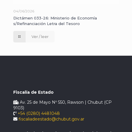
04/06/2026
Dictámen 033-26: Ministerio de Economía
s/Refinanciación Letra del Tesoro
Ver / leer
Fiscalía de Estado
Av. 25 de Mayo Nº 550, Rawson | Chubut (CP
9103)
+54 (0280) 4481048
fiscaliadeestado@chubut.gov.ar