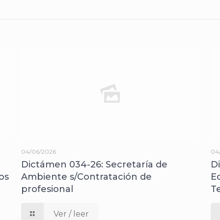
04/06/2026
04
Dictámen 034-26: Secretaría de
D
os
Ambiente s/Contratación de
E
profesional
T
Ver / leer