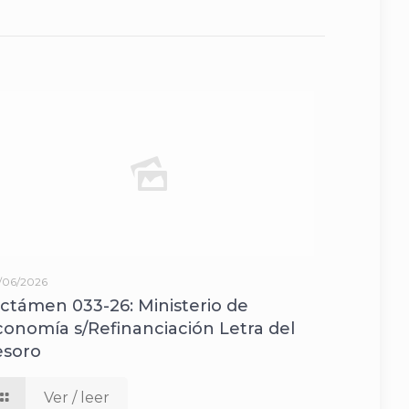
/06/2026
ictámen 033-26: Ministerio de
conomía s/Refinanciación Letra del
esoro
Ver / leer