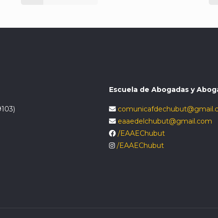
Escuela de Abogadas y Abog
9103)
comunicafdechubut@gmail.
eaaedelchubut@gmail.com
/EAAEChubut
/EAAEChubut