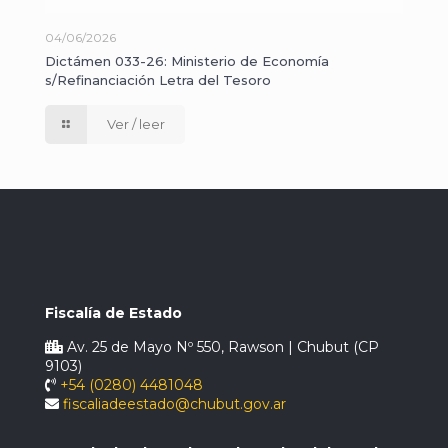
04/06/2026
Dictámen 033-26: Ministerio de Economía
s/Refinanciación Letra del Tesoro
Ver / leer
Fiscalía de Estado
Av. 25 de Mayo Nº 550, Rawson | Chubut (CP
9103)
+54 (0280) 4481048
fiscaliadeestado@chubut.gov.ar