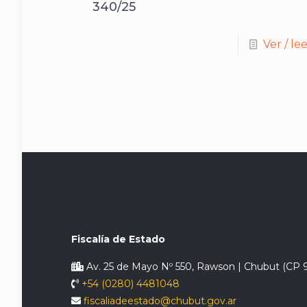
340/25
Ver / le
Fiscalía de Estado
Av. 25 de Mayo Nº 550, Rawson | Chubut (CP 
+54 (0280) 4481048
fiscaliadeestado@chubut.gov.ar