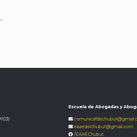
er
Escuela de Abogadas y Abog
9103)
comunicafdechubut@gmail.
eaaedelchubut@gmail.com
/EAAEChubut