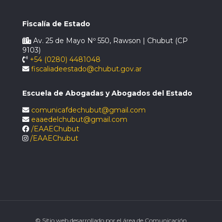
Fiscalía de Estado
Av. 25 de Mayo Nº 550, Rawson | Chubut (CP
9103)
+54 (0280) 4481048
fiscaliadeestado@chubut.gov.ar
Escuela de Abogadas y Abogados del Estado
comunicafdechubut@gmail.com
eaaedelchubut@gmail.com
/EAAEChubut
/EAAEChubut
© Sitio web desarrollado por el área de Comunicación