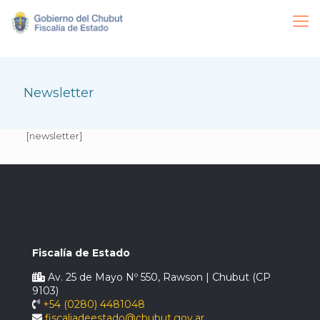
Newsletter
[newsletter]
Fiscalía de Estado
Av. 25 de Mayo Nº 550, Rawson | Chubut (CP
9103)
+54 (0280) 4481048
fiscaliadeestado@chubut.gov.ar