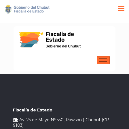
Fiscalía de Estado
Av. 25 de Mayo Nº 550, Rawson | Chubut (CP
9103)