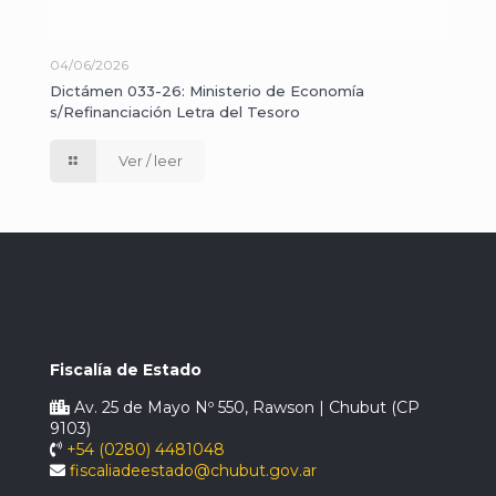
04/06/2026
Dictámen 033-26: Ministerio de Economía
s/Refinanciación Letra del Tesoro
Ver / leer
Fiscalía de Estado
Av. 25 de Mayo Nº 550, Rawson | Chubut (CP
9103)
+54 (0280) 4481048
fiscaliadeestado@chubut.gov.ar