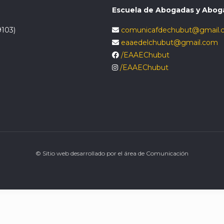
Escuela de Abogadas y Abog
9103)
comunicafdechubut@gmail.
eaaedelchubut@gmail.com
/EAAEChubut
/EAAEChubut
© Sitio web desarrollado por el área de Comunicación