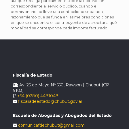
aunque recaiga parcialmente sobre la facturación
correspondiente al servicio público, cuando el
permisionario no lleve una contabilidad separada,
razonamiento que se funda en las mejores condiciones
en que se encuentra el contribuyente de acreditar a qué
modalidad se corresponde cada importe facturado.
Fiscalía de Estado
Av. 25 de Mayo Nº 550, Rawson | Chubut (CP
9103)
+54 (0280) 4481048
fiscaliadeestado@chubut.gov.ar
Escuela de Abogadas y Abogados del Estado
comunicafdechubut@gmail.com