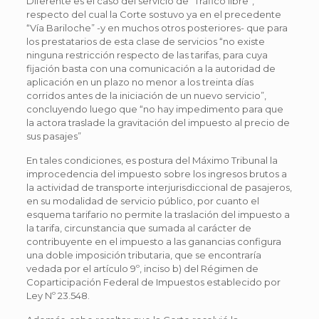
Diferente es el caso del servicio de “Tráfico libre”,
respecto del cual la Corte sostuvo ya en el precedente
“Vía Bariloche” -y en muchos otros posteriores- que para
los prestatarios de esta clase de servicios “no existe
ninguna restricción respecto de las tarifas, para cuya
fijación basta con una comunicación a la autoridad de
aplicación en un plazo no menor a los treinta días
corridos antes de la iniciación de un nuevo servicio”,
concluyendo luego que “no hay impedimento para que
la actora traslade la gravitación del impuesto al precio de
sus pasajes”
En tales condiciones, es postura del Máximo Tribunal la
improcedencia del impuesto sobre los ingresos brutos a
la actividad de transporte interjurisdiccional de pasajeros,
en su modalidad de servicio público, por cuanto el
esquema tarifario no permite la traslación del impuesto a
la tarifa, circunstancia que sumada al carácter de
contribuyente en el impuesto a las ganancias configura
una doble imposición tributaria, que se encontraría
vedada por el artículo 9º, inciso b) del Régimen de
Coparticipación Federal de Impuestos establecido por
Ley Nº 23.548.