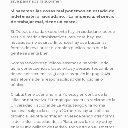
sirve para nada, la suprimen.
Si hacemos las cosas mal ponemos en estado de
indefensión al ciudadano. ¿La impericia, el precio
de trabajar mal, tiene un costo?
Sí. Detrás de cada expediente hay un ciudadano, puede
ser un sumario administrativo u otra cosa, hay una
necesidad, no es circo. Entonces hay que buscar las
formas de revalorizar el empleo público, para que la
gente se sienta bien.
Somos servidores públicos, estamos al servicio. Todo
tiene consecuencias, los aciertos y desaciertos también
tienen consecuencias. ¿Los juicios quién los paga? Ahí
está el tema de la responsabilidad del funcionario
público.
Chubut tiene buena norma. Yo estoy en contra de la
inflación normativa. Si tengo que hacer un reclamo en la
Universidad Nacional de La Plata, tengo una norma
nacional; salgo a la calle y a 20 metros hay una oficina
provincial, es otra norma; en la vereda tengo otra norma,
la de la Municipalidad de La Plata; cruzo la calle y estoy
en la Municipalidad de Berisso. Todo esto en 100 metros.