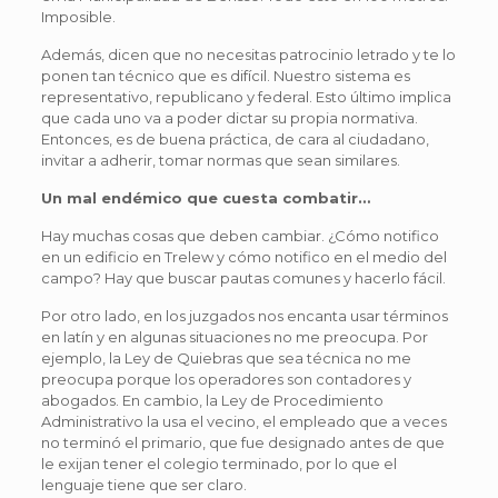
Imposible.
Además, dicen que no necesitas patrocinio letrado y te lo
ponen tan técnico que es difícil. Nuestro sistema es
representativo, republicano y federal. Esto último implica
que cada uno va a poder dictar su propia normativa.
Entonces, es de buena práctica, de cara al ciudadano,
invitar a adherir, tomar normas que sean similares.
Un mal endémico que cuesta combatir…
Hay muchas cosas que deben cambiar. ¿Cómo notifico
en un edificio en Trelew y cómo notifico en el medio del
campo? Hay que buscar pautas comunes y hacerlo fácil.
Por otro lado, en los juzgados nos encanta usar términos
en latín y en algunas situaciones no me preocupa. Por
ejemplo, la Ley de Quiebras que sea técnica no me
preocupa porque los operadores son contadores y
abogados. En cambio, la Ley de Procedimiento
Administrativo la usa el vecino, el empleado que a veces
no terminó el primario, que fue designado antes de que
le exijan tener el colegio terminado, por lo que el
lenguaje tiene que ser claro.