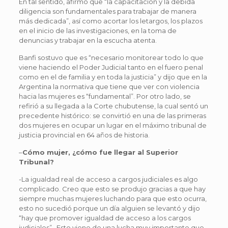
En tal sentido, afirmó que “la capacitación y la debida
diligencia son fundamentales para trabajar de manera
más dedicada”, así como acortar los letargos, los plazos
en el inicio de las investigaciones, en la toma de
denuncias y trabajar en la escucha atenta.
Banfi sostuvo que es “necesario monitorear todo lo que
viene haciendo el Poder Judicial tanto en el fuero penal
como en el de familia y en toda la justicia” y dijo que en la
Argentina la normativa que tiene que ver con violencia
hacia las mujeres es “fundamental”. Por otro lado, se
refirió a su llegada a la Corte chubutense, la cual sentó un
precedente histórico: se convirtió en una de las primeras
dos mujeres en ocupar un lugar en el máximo tribunal de
justicia provincial en 64 años de historia.
–
Cómo mujer, ¿cómo fue llegar al Superior
Tribunal?
-La igualdad real de acceso a cargos judiciales es algo
complicado. Creo que esto se produjo gracias a que hay
siempre muchas mujeres luchando para que esto ocurra,
esto no sucedió porque un día alguien se levantó y dijo
“hay que promover igualdad de acceso a los cargos
judiciales”. Esto viene de una lucha muy importante que