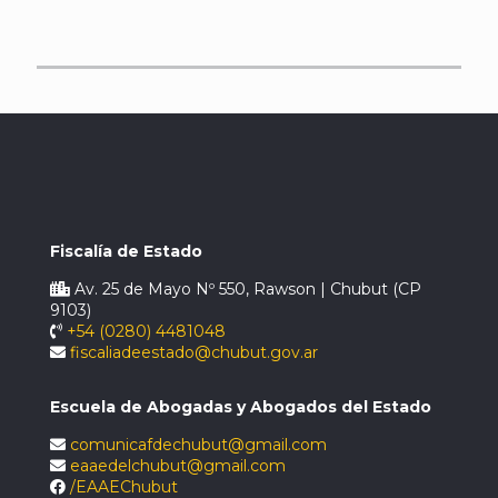
Fiscalía de Estado
Av. 25 de Mayo Nº 550, Rawson | Chubut (CP
9103)
+54 (0280) 4481048
fiscaliadeestado@chubut.gov.ar
Escuela de Abogadas y Abogados del Estado
comunicafdechubut@gmail.com
eaaedelchubut@gmail.com
/EAAEChubut