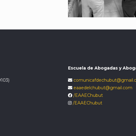
Escuela de Abogadas y Abog
9103)
comunicafdechubut@gmail.
eaaedelchubut@gmail.com
/EAAEChubut
/EAAEChubut